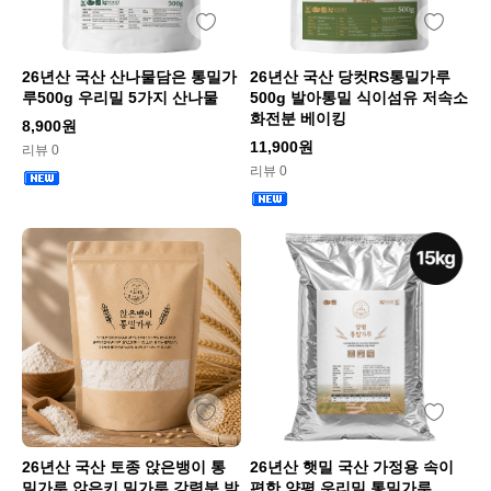
26년산 국산 산나물담은 통밀가
26년산 국산 당컷RS통밀가루
루500g 우리밀 5가지 산나물
500g 발아통밀 식이섬유 저속소
화전분 베이킹
8,900원
11,900원
리뷰 0
리뷰 0
26년산 국산 토종 앉은뱅이 통
26년산 햇밀 국산 가정용 속이
밀가루 앉은키 밀가루 강력분 박
편한 양평 우리밀 통밀가루