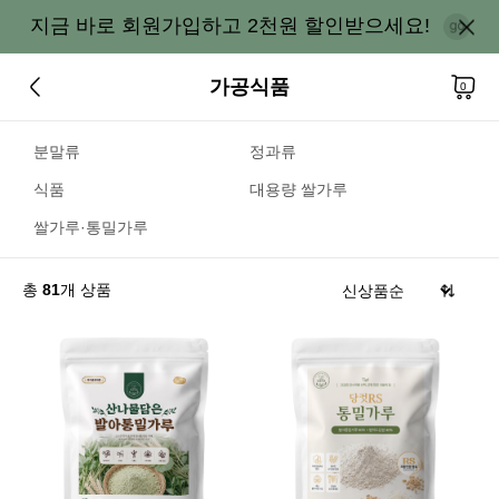
지금 바로 회원가입하고 2천원 할인받으세요!
가공식품
0
분말류
정과류
식품
대용량 쌀가루
쌀가루·통밀가루
총
81
개 상품