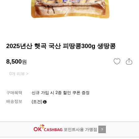
2025년산 햇곡 국산 피땅콩300g 생땅콩
8,500
원
0개 리뷰 >
구매혜택
신규 가입 시 2종 할인 쿠폰 증정
배송정보
(조건)
포인트사용 가맹점
?