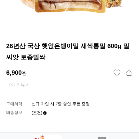
26년산 국산 햇앉은뱅이밀 새싹통밀 600g 밀
씨앗 토종밀싹
6,900
원
0개 리뷰 >
구매혜택
신규 가입 시 2종 할인 쿠폰 증정
배송정보
(조건)