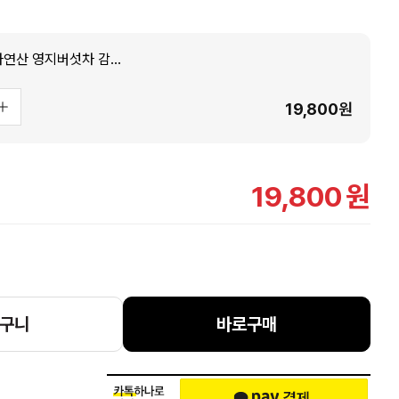
국산 직접 채취한 자연산 영지버섯차 감초 영지 티백차
19,800
원
19,800
원
구니
바로구매