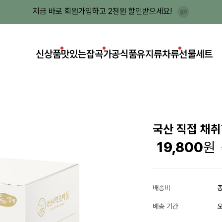
지금 바로 회원가입하고 2천원 할인받으세요!
신상품
맛있는잡곡
가공식품
유지류
차류
선물세트
국산 직접 채취
19,800
배송비
총
배송 기간
오