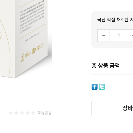
총 상품 금액
장바
리뷰없음