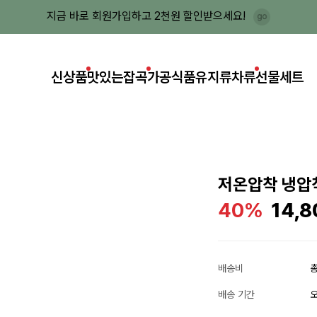
지금 바로 회원가입하고 2천원 할인받으세요!
신상품
맛있는잡곡
가공식품
유지류
차류
선물세트
저온압착 냉압착
40%
14,8
배송비
총
배송 기간
오