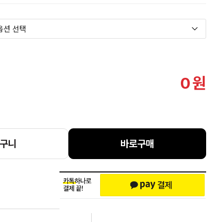
0
원
구니
바로구매