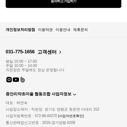
동의하고 가입하기
개인정보처리방침
이용약관
이용안내
제휴문의
031-775-1656
고객센터
평일 10:00 ~ 17:00
주말 10:00 ~ 14:00
직판장은 주말에도 정상 운영합니다
증안리약초마을 협동조합 사업자정보
대표 : 허연숙
사업장소재지 : 직판장: 경기도 양평군 청운면 다대리 152
사업자등록번호 : 572-86-00270
[사업자번호확인]
통신판매업신고번호 : 2016-경기양평-0209