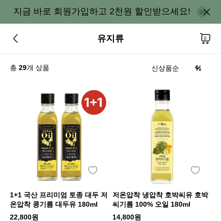
지금 바로 회원가입하고 2천원 할인받으세요!
유지류
0
총
29
개 상품
1+1 국산 프리미엄 토종 대두 저
저온압착 냉압착 호박씨유 호박
온압착 콩기름 대두유 180ml
씨기름 100% 오일 180ml
22,800원
14,800원