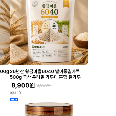
00g
26년산 황금비율6040 발아통밀가루
500g 국산 우리밀 가루미 혼합 쌀가루
8,900
원
8,900
원
리뷰 10