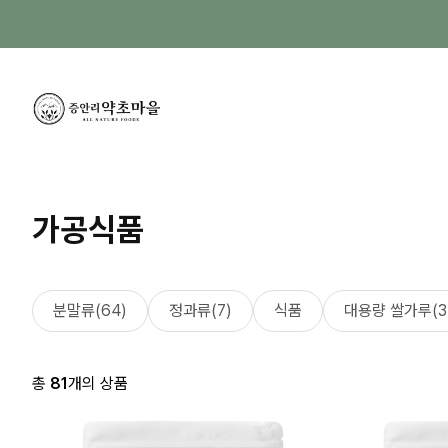
가공식품
분말류(64)
정과류(7)
식품
대용량 쌀가루(3
총
81
개의 상품