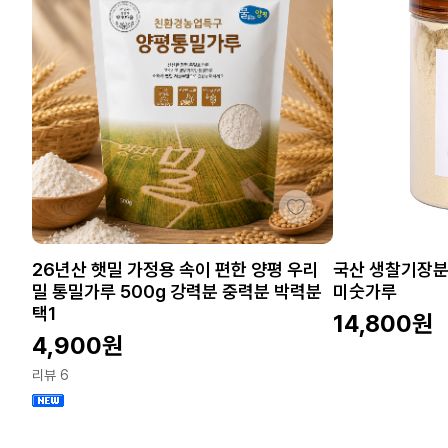
26년산 햇밀 가정용 속이 편한 양평 우리
국산 생찰기장분
밀 통밀가루 500g 강력분 중력분 박력분
미숫가루
택1
14,800
원
4,900
원
리뷰 6