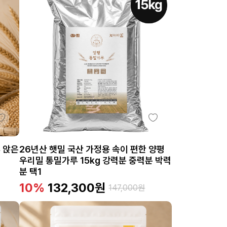
 앉은
26년산 햇밀 국산 가정용 속이 편한 양평
우리밀 통밀가루 15kg 강력분 중력분 박력
분 택1
10%
132,300
원
147,000
원