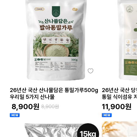
26년산 국산 산나물담은 통밀가루500g
26년산 국산 당
우리밀 5가지 산나물
통밀 식이섬유 
8,900
원
11,900
원
8,900
원