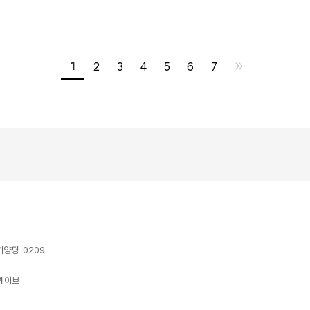
1
2
3
4
5
6
7
기양평-0209
트웨이브