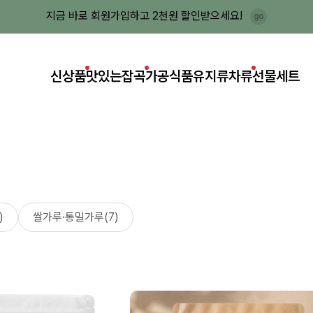
지금 바로 회원가입하고 2천원 할인받으세요!
신상품
맛있는잡곡
가공식품
유지류
차류
선물세트
)
쌀가루·통밀가루(7)