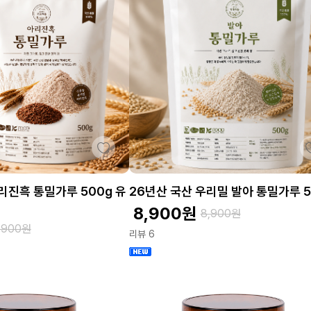
리진흑 통밀가루 500g 유
26년산 국산 우리밀 발아 통밀가루 5
8,900
원
8,900
원
,900
원
리뷰 6