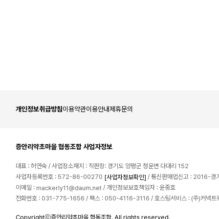
개인정보취급방침
이용약관
이용안내
제휴문의
증안리약초마을 협동조합 사업자정보
대표 : 허연숙 / 사업장소재지 : 직판장: 경기도 양평군 청운면 다대리 152
사업자등록번호 : 572-86-00270
/ 통신판매업신고 : 2016-경
[사업자정보확인]
이메일 :
/ 개인정보보호책임자 : 윤종호
mackerly11@daum.net
전화번호 : 031-775-1656 / 팩스 : 050-4116-3116 / 호스팅서비스 : (주)커넥
Copyrightⓒ증안리약초마을 협동조합. All rights reserved.