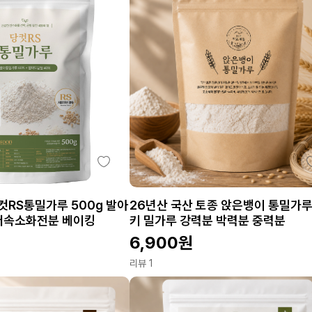
컷RS통밀가루 500g 발아
26년산 국산 토종 앉은뱅이 통밀가루
저속소화전분 베이킹
키 밀가루 강력분 박력분 중력분
6,900
원
리뷰 1